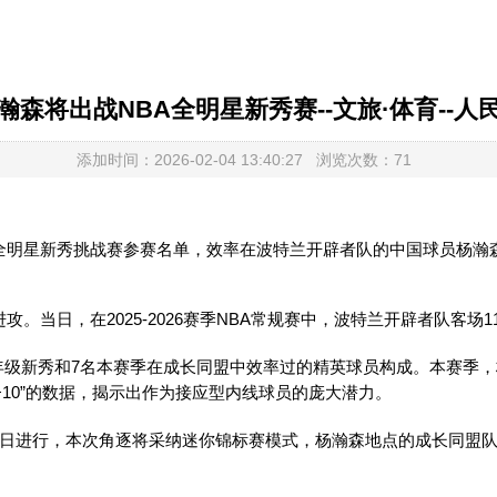
瀚森将出战NBA全明星新秀赛--文旅·体育--人
添加时间：2026-02-04 13:40:27 浏览次数：71
6年全明星新秀挑战赛参赛名单，效率在波特兰开辟者队的中国球员杨
。当日，在2025-2026赛季NBA常规赛中，波特兰开辟者队客场11
二年级新秀和7名本赛季在成长同盟中效率过的精英球员构成。本赛季
+10”的数据，揭示出作为接应型内线球员的庞大潜力。
月14日进行，本次角逐将采纳迷你锦标赛模式，杨瀚森地点的成长同