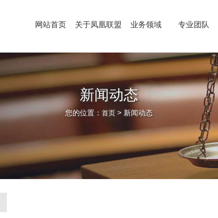
网站首页
关于凤凰联盟
业务领域
专业团队
新闻动态
您的位置：
> 新闻动态
首页