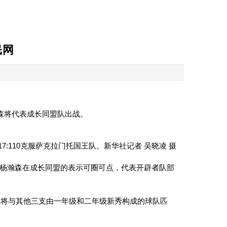
民网
瀚森将代表成长同盟队出战。
7:110克服萨克拉门托国王队。新华社记者 吴晓凌 摄
，杨瀚森在成长同盟的表示可圈可点，代表开辟者队部
盟队将与其他三支由一年级和二年级新秀构成的球队匹